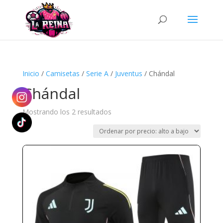
Búsqueda
de
productos
Inicio
/
Camisetas
/
Serie A
/
Juventus
/ Chándal
Chándal
Ordenado
Mostrando los 2 resultados
por
precio:
alto
a
bajo