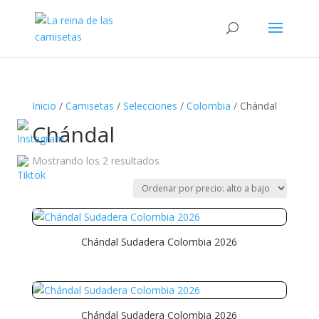
Búsqueda
de
productos
Inicio
/
Camisetas
/
Selecciones
/
Colombia
/ Chándal
Chándal
Ordenado
Mostrando los 2 resultados
por
precio:
alto
a
Chándal Sudadera Colombia 2026
bajo
Chándal Sudadera Colombia 2026