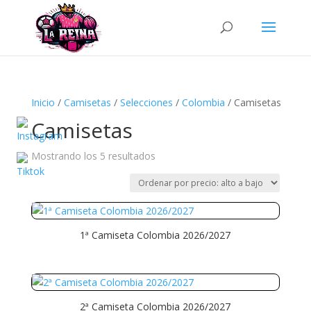
Búsqueda
de
productos
Inicio
/
Camisetas
/
Selecciones
/
Colombia
/ Camisetas
Camisetas
Ordenado
Mostrando los 5 resultados
por
precio:
alto
a
1ª Camiseta Colombia 2026/2027
bajo
2ª Camiseta Colombia 2026/2027