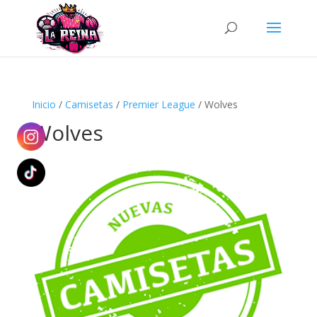
Búsqueda
de
productos
Inicio
/
Camisetas
/
Premier League
/ Wolves
Wolves