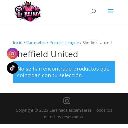
Búsqueda
de
productos
Inicio
/
Camisetas
/
Premier League
/ Sheffield United
Sheffield United
No se han encontrado productos que
coincidan con tu selección.
Copyright © 2023 Lareinadelascamisetas. Todos los
derechos reservados.