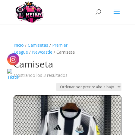
Búsqueda
de
productos
Inicio
/
Camisetas
/
Premier
League
/
Newcastle
/ Camiseta
Camiseta
Ordenado
Mostrando los 3 resultados
por
precio:
alto
a
bajo