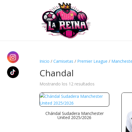
Inicio
/
Camisetas
/
Premier League
/
Mancheste
Chandal
Ordenado
Mostrando los 12 resultados
por
precio:
alto
a
Chándal Sudadera Manchester
United 2025/2026
bajo