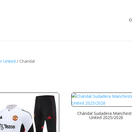
Búsqueda
de
productos
O
r United
/ Chandal
Chándal Sudadera Manchest
United 2025/2026