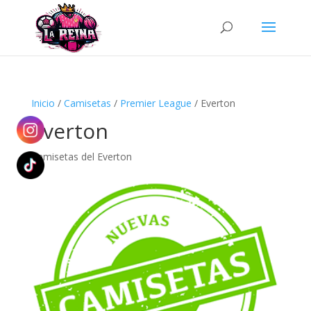
Búsqueda
de
productos
Inicio
/
Camisetas
/
Premier League
/ Everton
Everton
Camisetas del Everton