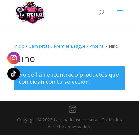
Búsqueda
de
productos
Inicio
/
Camisetas
/
Premier League
/
Arsenal
/ Niño
Niño
No se han encontrado productos que
coincidan con tu selección.
Copyright © 2023 Lareinadelascamisetas. Todos los
derechos reservados.