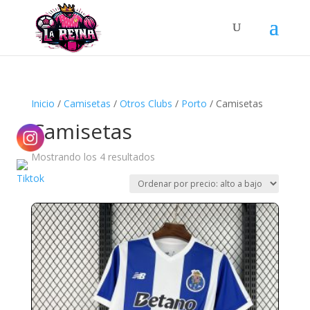
Búsqueda
de
productos
Inicio
/
Camisetas
/
Otros Clubs
/
Porto
/ Camisetas
Camisetas
Ordenado
Mostrando los 4 resultados
por
precio:
alto
a
bajo