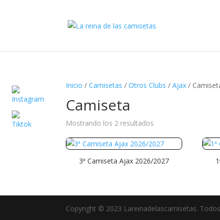
Inicio
/
Camisetas
/
Otros Clubs
/
Ajax
/ Camiset
Camiseta
Ordenado
Mostrando los 2 resultados
por
precio:
alto
3ª Camiseta Ajax 2026/2027
1
a
bajo
Copyright © 2023 Lareinadelascamisetas. Todos