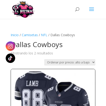
Búsqueda
de
productos
Inicio
/
Camisetas
/
NFL
/ Dallas Cowboys
Dallas Cowboys
Ordenado
Mostrando los 2 resultados
por
precio:
alto
a
bajo