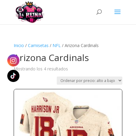
Búsqueda
de
productos
Inicio
/
Camisetas
/
NFL
/ Arizona Cardinals
Arizona Cardinals
Ordenado
Mostrando los 4 resultados
por
precio:
alto
a
bajo