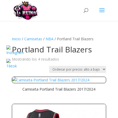
Búsqueda
de
productos
Inicio
/
Camisetas
/
NBA
/ Portland Trail Blazers
Portland Trail Blazers
Ordenado
Mostrando los 4 resultados
por
precio:
alto
a
Camiseta Portland Trail Blazers 2017/2024
bajo