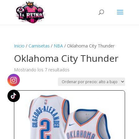
Búsqueda
de
productos
Inicio
/
Camisetas
/
NBA
/ Oklahoma City Thunder
Oklahoma City Thunder
Ordenado
Mostrando los 7 resultados
por
precio:
alto
a
bajo