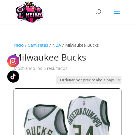
Búsqueda
de
productos
Inicio
/
Camisetas
/
NBA
/ Milwaukee Bucks
Milwaukee Bucks
Ordenado
Mostrando los 6 resultados
por
precio:
alto
a
bajo