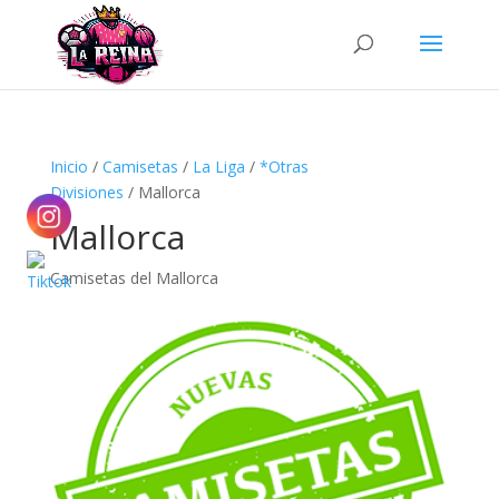
Búsqueda
de
productos
Inicio
/
Camisetas
/
La Liga
/
*Otras
Divisiones
/ Mallorca
Mallorca
Camisetas del Mallorca