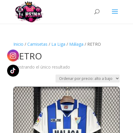
Búsqueda
de
productos
Inicio
/
Camisetas
/
La Liga
/
Málaga
/ RETRO
RETRO
Mostrando el único resultado