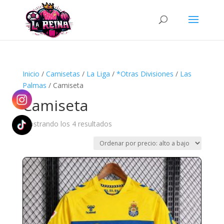
Búsqueda
de
productos
Inicio
/
Camisetas
/
La Liga
/
*Otras Divisiones
/
Las
Palmas
/ Camiseta
Camiseta
Ordenado
Mostrando los 4 resultados
por
precio:
alto
a
bajo