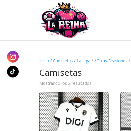
Inicio
/
Camisetas
/
La Liga
/
*Otras Divisiones
Camisetas
Ordenado
Mostrando los 2 resultados
por
precio:
alto
a
bajo