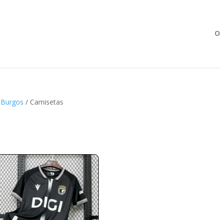
Búsqueda
de
productos
O
/
Burgos
/ Camisetas