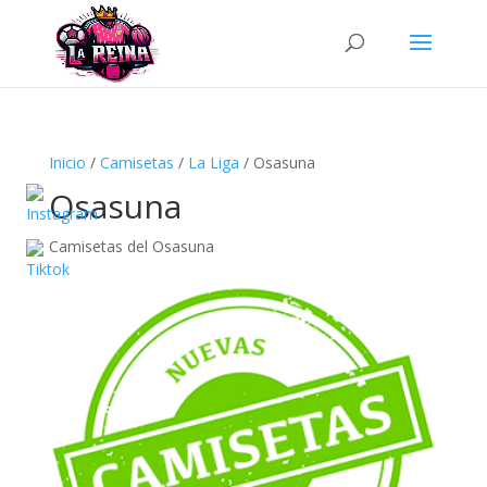
Búsqueda
de
productos
Inicio
/
Camisetas
/
La Liga
/ Osasuna
Osasuna
Camisetas del Osasuna