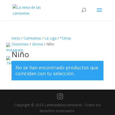
Búsqueda
de
productos
Inicio
/
Camisetas
/
La Liga
/
*Otras
Divisiones
/
Girona
/ Niño
Niño
No se han encontrado productos que
coincidan con tu selección.
Copyright © 2023 Lareinadelascamisetas. Todos los
derechos reservados.