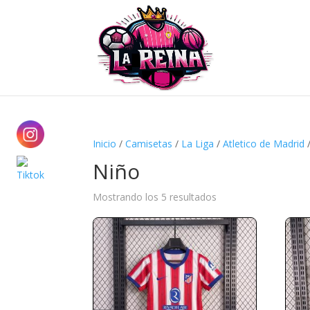
Inicio
/
Camisetas
/
La Liga
/
Atletico de Madrid
/
Niño
Ordenado
Mostrando los 5 resultados
por
precio:
alto
a
bajo