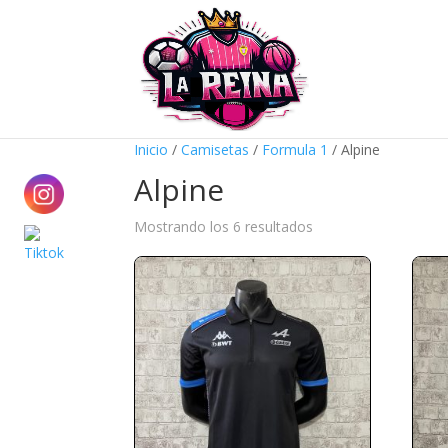
Inicio
/
Camisetas
/
Formula 1
/ Alpine
Alpine
Ordenado
Mostrando los 6 resultados
por
precio:
alto
a
bajo