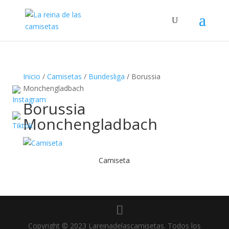
Búsqueda
de
productos
Inicio
/
Camisetas
/
Bundesliga
/ Borussia
Monchengladbach
Borussia
Monchengladbach
Camiseta
Copyright © 2023 Lareinadelascamisetas. Todos los