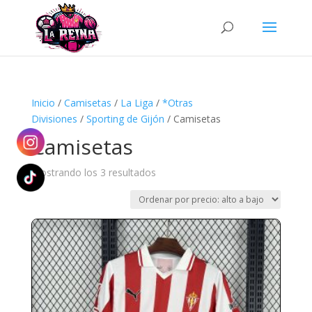
Búsqueda
de
productos
Inicio
/
Camisetas
/
La Liga
/
*Otras
Divisiones
/
Sporting de Gijón
/ Camisetas
Camisetas
Ordenado
Mostrando los 3 resultados
por
precio:
alto
a
bajo