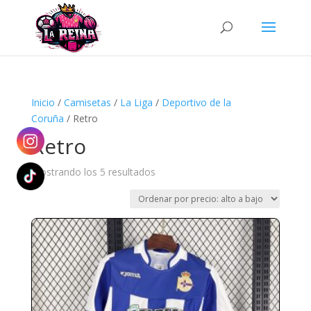
Búsqueda
de
productos
Inicio
/
Camisetas
/
La Liga
/
Deportivo de la
Coruña
/ Retro
Retro
Ordenado
Mostrando los 5 resultados
por
precio:
alto
a
bajo