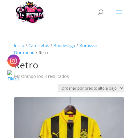
Búsqueda
de
productos
Inicio
/
Camisetas
/
Bundesliga
/
Borussia
Dortmund
/ Retro
Retro
Ordenado
Mostrando los 3 resultados
por
precio:
alto
a
bajo